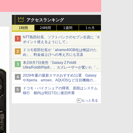
アクセスランキング
1時間
24時間
1週間
1カ月
NTT島田社長、ソフトバンクのセブン出資に「d
ポイント使えるようにして」
ドコモ前田社長が「ahamo40GB化は検証のた
め」、料金値上げへの考え方にも言及
本日8月7日発売「Galaxy Z Fold8
Ultra/Fold8/Flip8」、カズレーザーが驚いた「そ
ば屋のメニュー並みの薄さ」
2026年夏の最新スマホおすすめ11選 Galaxy
やXperia、arrows、AQUOSなど注目機種の特
徴は
ドコモ・バイクシェアの障害、原因はシステム
移行 都内は明日7日に復旧作業
もっと見る