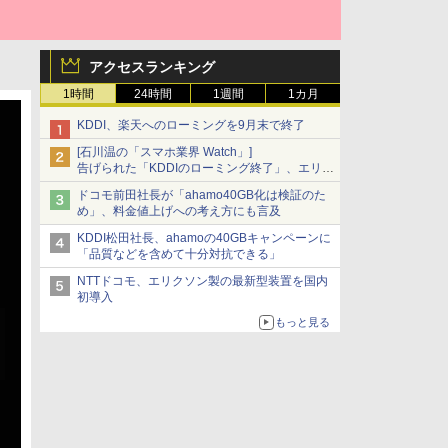
アクセスランキング
1時間
24時間
1週間
1カ月
KDDI、楽天へのローミングを9月末で終了
[石川温の「スマホ業界 Watch」]
告げられた「KDDIのローミング終了」、エリア
マップの落とし穴と楽天モバイルの課題
ドコモ前田社長が「ahamo40GB化は検証のた
め」、料金値上げへの考え方にも言及
KDDI松田社長、ahamoの40GBキャンペーンに
「品質などを含めて十分対抗できる」
NTTドコモ、エリクソン製の最新型装置を国内
初導入
もっと見る