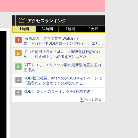
アクセスランキング
1時間
24時間
1週間
1カ月
[石川温の「スマホ業界 Watch」]
告げられた「KDDIのローミング終了」、エリア
マップの落とし穴と楽天モバイルの課題
ドコモ前田社長が「ahamo40GB化は検証のた
め」、料金値上げへの考え方にも言及
NTTドコモ、エリクソン製の最新型装置を国内
初導入
KDDI松田社長、ahamoの40GBキャンペーンに
「品質などを含めて十分対抗できる」
KDDI、楽天へのローミングを9月末で終了
もっと見る