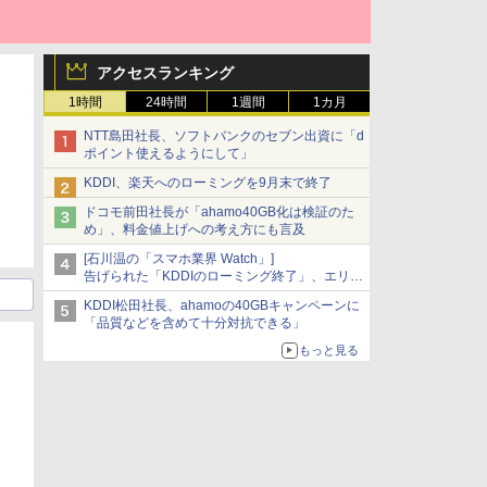
アクセスランキング
1時間
24時間
1週間
1カ月
NTT島田社長、ソフトバンクのセブン出資に「d
ポイント使えるようにして」
KDDI、楽天へのローミングを9月末で終了
ドコモ前田社長が「ahamo40GB化は検証のた
め」、料金値上げへの考え方にも言及
[石川温の「スマホ業界 Watch」]
告げられた「KDDIのローミング終了」、エリア
マップの落とし穴と楽天モバイルの課題
KDDI松田社長、ahamoの40GBキャンペーンに
「品質などを含めて十分対抗できる」
もっと見る