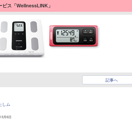
「WellnessLINK」
記事へ
たしム
3年3月6日