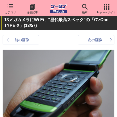
カテゴリ
過去記事
検索
Impressサイト
13メガカメラにWi-Fi、“歴代最高スペック”の「G'zOne
TYPE-X」
(13/57)
前の画像
次の画像