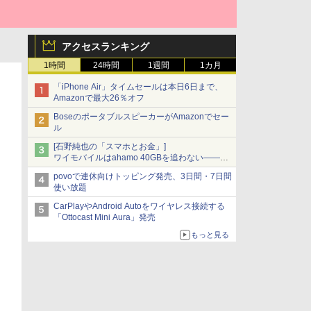
アクセスランキング
1時間
24時間
1週間
1カ月
「iPhone Air」タイムセールは本日6日まで、
Amazonで最大26％オフ
BoseのポータブルスピーカーがAmazonでセー
ル
[石野純也の「スマホとお金」]
ワイモバイルはahamo 40GBを追わない――単
身向け「超おトク割」の安さと1年限定の注意
povoで連休向けトッピング発売、3日間・7日間
点
使い放題
CarPlayやAndroid Autoをワイヤレス接続する
「Ottocast Mini Aura」発売
もっと見る