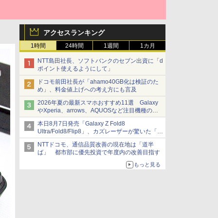
アクセスランキング
1時間
24時間
1週間
1カ月
NTT島田社長、ソフトバンクのセブン出資に「d
ポイント使えるようにして」
ドコモ前田社長が「ahamo40GB化は検証のた
め」、料金値上げへの考え方にも言及
2026年夏の最新スマホおすすめ11選 Galaxy
やXperia、arrows、AQUOSなど注目機種の特
徴は
本日8月7日発売「Galaxy Z Fold8
Ultra/Fold8/Flip8」、カズレーザーが驚いた「そ
ば屋のメニュー並みの薄さ」
NTTドコモ、通信品質改善の現在地は「道半
ば」 都市部に優先投資で年度内の改善目指す
もっと見る