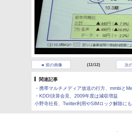
(11/12)
前の画像
次
関連記事
・
携帯マルチメディア放送の行方、mmbiとMed
・
KDDI決算会見、2009年度は減収増益
小野寺社長、Twitter利用やSIMロック解除に