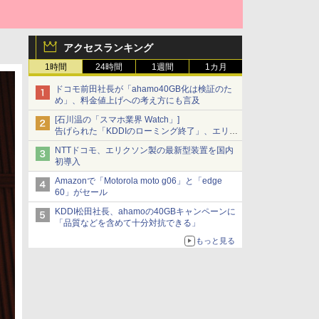
アクセスランキング
1時間
24時間
1週間
1カ月
ドコモ前田社長が「ahamo40GB化は検証のた
め」、料金値上げへの考え方にも言及
[石川温の「スマホ業界 Watch」]
告げられた「KDDIのローミング終了」、エリア
マップの落とし穴と楽天モバイルの課題
NTTドコモ、エリクソン製の最新型装置を国内
初導入
Amazonで「Motorola moto g06」と「edge
60」がセール
KDDI松田社長、ahamoの40GBキャンペーンに
「品質などを含めて十分対抗できる」
もっと見る