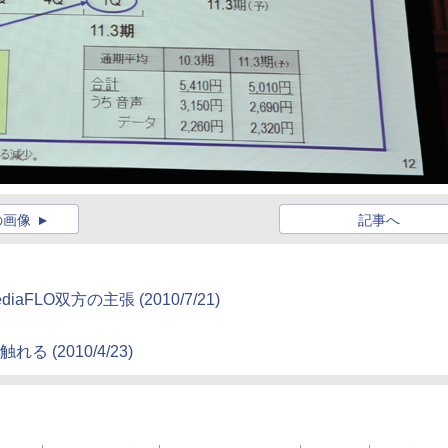
の画像
記事へ
iaFLO双方の主張
(2010/7/21)
も触れる
(2010/4/23)