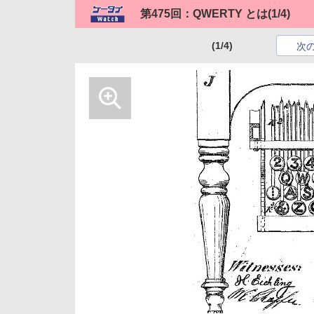
第475回：QWERTY とは
(1/4)
(1/4)
次