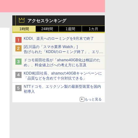
アクセスランキング
1時間
24時間
1週間
1カ月
KDDI、楽天へのローミングを9月末で終了
[石川温の「スマホ業界 Watch」]
告げられた「KDDIのローミング終了」、エリア
マップの落とし穴と楽天モバイルの課題
ドコモ前田社長が「ahamo40GB化は検証のた
め」、料金値上げへの考え方にも言及
KDDI松田社長、ahamoの40GBキャンペーンに
「品質などを含めて十分対抗できる」
NTTドコモ、エリクソン製の最新型装置を国内
初導入
もっと見る