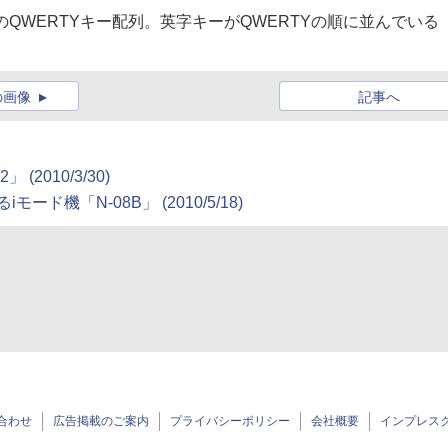
のQWERTYキー配列。英字キーがQWERTYの順に並んでいる
の画像
記事へ
02」
(2010/3/30)
iモード機「N-08B」
(2010/5/18)
合わせ
広告掲載のご案内
プライバシーポリシー
会社概要
インプレス