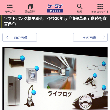
カテゴリ
過去記事
検索
Impressサイト
ソフトバンク株主総会、今後30年も「情報革命」継続を宣
言
(5/9)
前の画像
次の画像