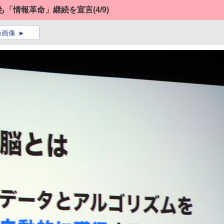
も「情報革命」継続を宣言
(4/9)
の画像