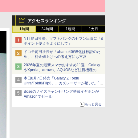
アクセスランキング
1時間
24時間
1週間
1カ月
NTT島田社長、ソフトバンクのセブン出資に「d
ポイント使えるようにして」
ドコモ前田社長が「ahamo40GB化は検証のた
め」、料金値上げへの考え方にも言及
2026年夏の最新スマホおすすめ11選 Galaxy
やXperia、arrows、AQUOSなど注目機種の特
徴は
本日8月7日発売「Galaxy Z Fold8
Ultra/Fold8/Flip8」、カズレーザーが驚いた「そ
ば屋のメニュー並みの薄さ」
Boseのノイズキャンセリング搭載イヤホンが
Amazonでセール
もっと見る