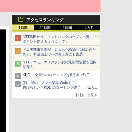
アクセスランキング
1時間
24時間
1週間
1カ月
NTT島田社長、ソフトバンクのセブン出資に「d
ポイント使えるようにして」
ドコモ前田社長が「ahamo40GB化は検証のた
め」、料金値上げへの考え方にも言及
NTTドコモ、エリクソン製の最新型装置を国内
初導入
KDDI、楽天へのローミングを9月末で終了
[石川温の「スマホ業界 Watch」]
告げられた「KDDIのローミング終了」、エリア
マップの落とし穴と楽天モバイルの課題
もっと見る