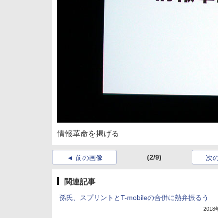
情報革命を掲げる
(2/9)
前の画像
次
関連記事
孫氏、スプリントとT-mobileの合併に熱弁振るう
201