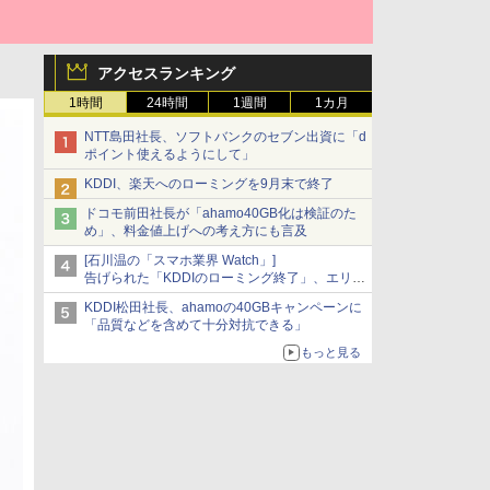
アクセスランキング
1時間
24時間
1週間
1カ月
NTT島田社長、ソフトバンクのセブン出資に「d
ポイント使えるようにして」
KDDI、楽天へのローミングを9月末で終了
ドコモ前田社長が「ahamo40GB化は検証のた
め」、料金値上げへの考え方にも言及
[石川温の「スマホ業界 Watch」]
告げられた「KDDIのローミング終了」、エリア
マップの落とし穴と楽天モバイルの課題
KDDI松田社長、ahamoの40GBキャンペーンに
「品質などを含めて十分対抗できる」
もっと見る