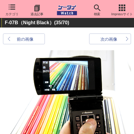
カテゴリ
過去記事
検索
Impressサイト
F-07B（Night Black）
(35/70)
前の画像
次の画像