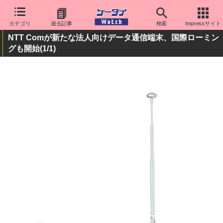
カテゴリ
過去記事
検索
Impressサイト
NTT Comが新たな法人向けデータ通信端末、国際ローミン
グも開始
(1/1)