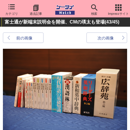
カテゴリ
過去記事
検索
Impressサイト
富士通が新端末説明会を開催、CMの瑛太も登場
(43/45)
前の画像
次の画像