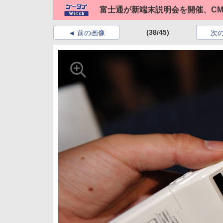
富士通が新端末説明会を開催、C
(38/45)
前の画像
次