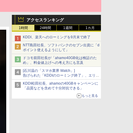
アクセスランキング
1時間
24時間
1週間
1カ月
KDDI、楽天へのローミングを9月末で終了
NTT島田社長、ソフトバンクのセブン出資に「d
ポイント使えるようにして」
ドコモ前田社長が「ahamo40GB化は検証のた
め」、料金値上げへの考え方にも言及
[石川温の「スマホ業界 Watch」]
告げられた「KDDIのローミング終了」、エリア
マップの落とし穴と楽天モバイルの課題
KDDI松田社長、ahamoの40GBキャンペーンに
「品質などを含めて十分対抗できる」
もっと見る