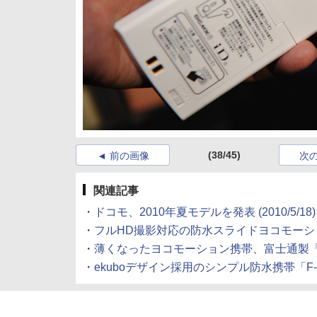
(38/45)
前の画像
次
関連記事
・
ドコモ、2010年夏モデルを発表
(2010/5/18)
・
フルHD撮影対応の防水スライドヨコモーショ
・
薄くなったヨコモーション携帯、富士通製「F
・
ekuboデザイン採用のシンプル防水携帯「F-