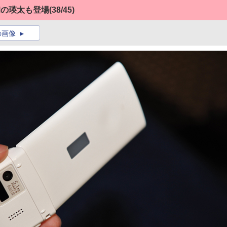
Mの瑛太も登場
(38/45)
の画像