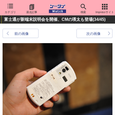
カテゴリ
過去記事
検索
Impressサイト
富士通が新端末説明会を開催、CMの瑛太も登場
(34/45)
前の画像
次の画像