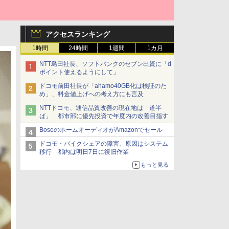
アクセスランキング
1時間
24時間
1週間
1カ月
NTT島田社長、ソフトバンクのセブン出資に「d
ポイント使えるようにして」
ドコモ前田社長が「ahamo40GB化は検証のた
め」、料金値上げへの考え方にも言及
NTTドコモ、通信品質改善の現在地は「道半
ば」 都市部に優先投資で年度内の改善目指す
BoseのホームオーディオがAmazonでセール
ドコモ・バイクシェアの障害、原因はシステム
移行 都内は明日7日に復旧作業
もっと見る