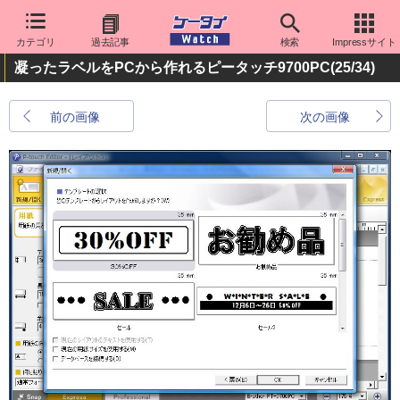
カテゴリ
過去記事
検索
Impressサイト
凝ったラベルをPCから作れるピータッチ9700PC
(25/34)
前の画像
次の画像