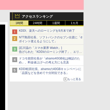
アクセスランキング
1時間
24時間
1週間
1カ月
KDDI、楽天へのローミングを9月末で終了
NTT島田社長、ソフトバンクのセブン出資に「d
ポイント使えるようにして」
[石川温の「スマホ業界 Watch」]
告げられた「KDDIのローミング終了」、エリア
マップの落とし穴と楽天モバイルの課題
ドコモ前田社長が「ahamo40GB化は検証のた
め」、料金値上げへの考え方にも言及
KDDI松田社長、ahamoの40GBキャンペーンに
「品質などを含めて十分対抗できる」
もっと見る