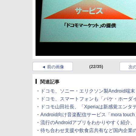
(22/35)
前の画像
次
関連記事
・
ドコモ、ソニー・エリクソン製Android端末「
・
ドコモ、スマートフォンも「パケ・ホーダイ
・
ドコモ山田社長、「Xperiaは新感覚エン
・
Android向け音楽配信サービス「mora touc
・
流行のAndroidアプリをわかりやすく紹介
・
待ち合わせ支援や飲食店共有など国内企業のAn