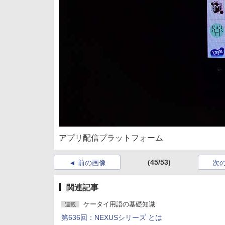
アプリ配信プラットフォーム
(45/53)
前の画像
次
関連記事
ケータイ用語の基礎知識
連載
第636回：NEXUSシリーズ とは