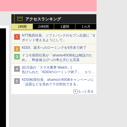
アクセスランキング
1時間
24時間
1週間
1カ月
NTT島田社長、ソフトバンクのセブン出資に「d
ポイント使えるようにして」
KDDI、楽天へのローミングを9月末で終了
ドコモ前田社長が「ahamo40GB化は検証のた
め」、料金値上げへの考え方にも言及
[石川温の「スマホ業界 Watch」]
告げられた「KDDIのローミング終了」、エリア
マップの落とし穴と楽天モバイルの課題
KDDI松田社長、ahamoの40GBキャンペーンに
「品質などを含めて十分対抗できる」
もっと見る