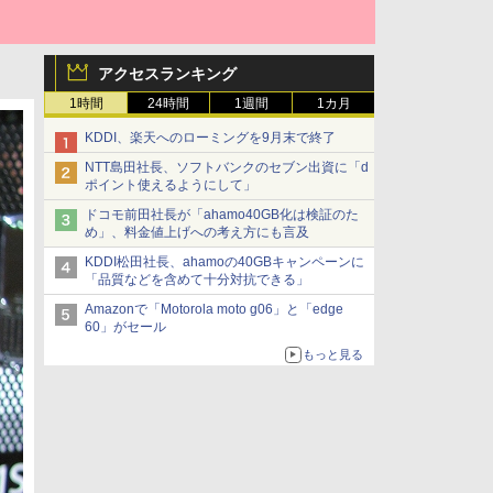
アクセスランキング
1時間
24時間
1週間
1カ月
KDDI、楽天へのローミングを9月末で終了
NTT島田社長、ソフトバンクのセブン出資に「d
ポイント使えるようにして」
ドコモ前田社長が「ahamo40GB化は検証のた
め」、料金値上げへの考え方にも言及
KDDI松田社長、ahamoの40GBキャンペーンに
「品質などを含めて十分対抗できる」
Amazonで「Motorola moto g06」と「edge
60」がセール
もっと見る