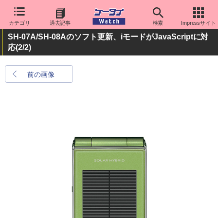
カテゴリ
過去記事
検索
Impressサイト
SH-07A/SH-08Aのソフト更新、iモードがJavaScriptに対
応
(2/2)
前の画像