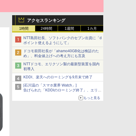
アクセスランキング
1時間
24時間
1週間
1カ月
NTT島田社長、ソフトバンクのセブン出資に「d
ポイント使えるようにして」
ドコモ前田社長が「ahamo40GB化は検証のた
め」、料金値上げへの考え方にも言及
NTTドコモ、エリクソン製の最新型装置を国内
初導入
KDDI、楽天へのローミングを9月末で終了
[石川温の「スマホ業界 Watch」]
告げられた「KDDIのローミング終了」、エリア
マップの落とし穴と楽天モバイルの課題
もっと見る