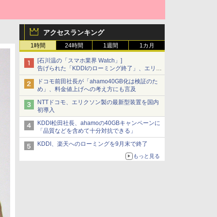
アクセスランキング
1時間
24時間
1週間
1カ月
[石川温の「スマホ業界 Watch」]
告げられた「KDDIのローミング終了」、エリア
マップの落とし穴と楽天モバイルの課題
ドコモ前田社長が「ahamo40GB化は検証のた
め」、料金値上げへの考え方にも言及
NTTドコモ、エリクソン製の最新型装置を国内
初導入
KDDI松田社長、ahamoの40GBキャンペーンに
「品質などを含めて十分対抗できる」
KDDI、楽天へのローミングを9月末で終了
もっと見る