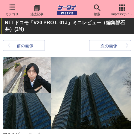
カテゴリ
過去記事
検索
Impressサイト
NTTドコモ「V20 PRO L-01J」ミニレビュー（編集部石
井）
(3/4)
前の画像
次の画像