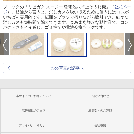
ソニックの「リビガク スージー 乾電池式卓上そうじ機」（
公式ペー
ジ
）。結論から言うと、消しカスを吸い取るために使うにはコレが
いちばん実用的です。紙面をブラシで擦りながら吸引でき、細かな
消しカスも短時間で除去できます。まあまあ静かな動作音で、コン
パクトさもイイ感じ。ゴミ捨てや電池交換もラクです。
この写真の記事へ
本サイトのご利用について
お問い合わせ
広告掲載のご案内
編集部へのご連絡
プライバシーポリシー
会社概要