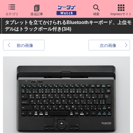
カテゴリ
過去記事
検索
Impressサイト
タブレットを立てかけられるBluetoothキーボード、上位モ
デルはトラックボール付き
(3/4)
前の画像
次の画像