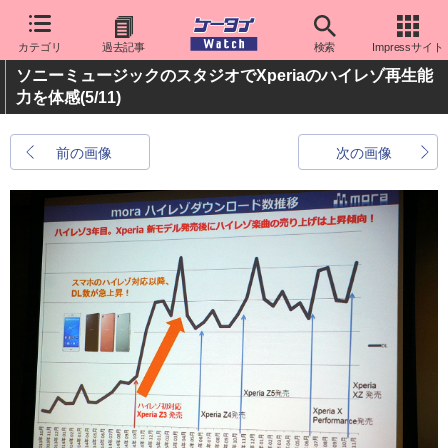
カテゴリ
過去記事
検索
Impressサイト
ソニーミュージックのスタジオでXperiaのハイレゾ再生能
力を体感
(5/11)
前の画像
次の画像