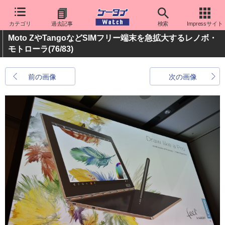
カテゴリ
過去記事
検索
Impressサイト
Moto ZやTangoなどSIMフリー端末を急拡大するレノボ・
モトローラ
(76/83)
前の画像
次の画像