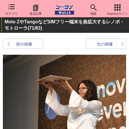
カテゴリ
過去記事
検索
Impressサイト
Moto ZやTangoなどSIMフリー端末を急拡大するレノボ・
モトローラ
(71/83)
前の画像
次の画像