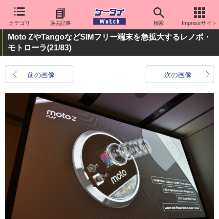
カテゴリ
過去記事
検索
Impressサイト
Moto ZやTangoなどSIMフリー端末を急拡大するレノボ・
モトローラ
(21/83)
前の画像
次の画像