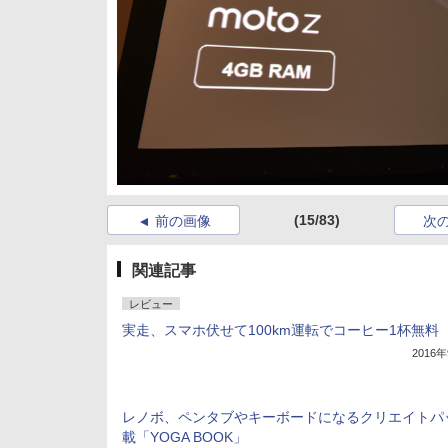
(15/83)
前の画像
次
関連記事
レビュー
実走、スマホ伏せて100km運転でコーヒー1杯無料
2016
レノボ、ペンタブやキーボードになるクリエイトパ
載「YOGA BOOK」