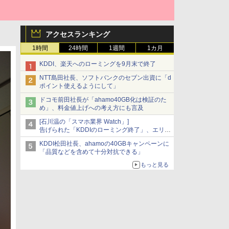
アクセスランキング
1時間
24時間
1週間
1カ月
KDDI、楽天へのローミングを9月末で終了
NTT島田社長、ソフトバンクのセブン出資に「d
ポイント使えるようにして」
ドコモ前田社長が「ahamo40GB化は検証のた
め」、料金値上げへの考え方にも言及
[石川温の「スマホ業界 Watch」]
告げられた「KDDIのローミング終了」、エリア
マップの落とし穴と楽天モバイルの課題
KDDI松田社長、ahamoの40GBキャンペーンに
「品質などを含めて十分対抗できる」
もっと見る