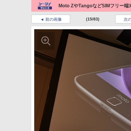
Moto ZやTangoなどSIMフ
(15/83)
前の画像
次