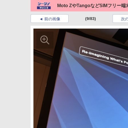
Moto ZやTangoなどSIMフ
(9/83)
前の画像
次