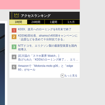
アクセスランキング
1時間
24時間
1週間
1カ月
KDDI、楽天へのローミングを9月末で終了
KDDI松田社長、ahamoの40GBキャンペーンに
「品質などを含めて十分対抗できる」
NTTドコモ、エリクソン製の最新型装置を国内
初導入
[石川温の「スマホ業界 Watch」]
告げられた「KDDIのローミング終了」、エリア
マップの落とし穴と楽天モバイルの課題
Amazonで「Motorola moto g06」と「edge
60」がセール
もっと見る