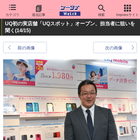
カテゴリ
過去記事
検索
Impressサイト
UQ初の実店舗「UQスポット」オープン、担当者に狙いを
聞く
(14/15)
前の画像
次の画像