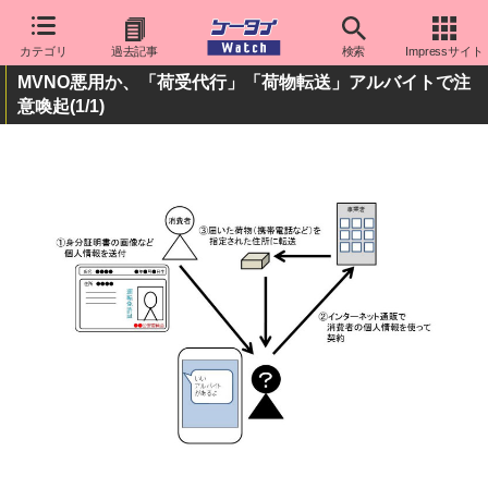
カテゴリ
過去記事
検索
Impressサイト
MVNO悪用か、「荷受代行」「荷物転送」アルバイトで注
意喚起
(1/1)