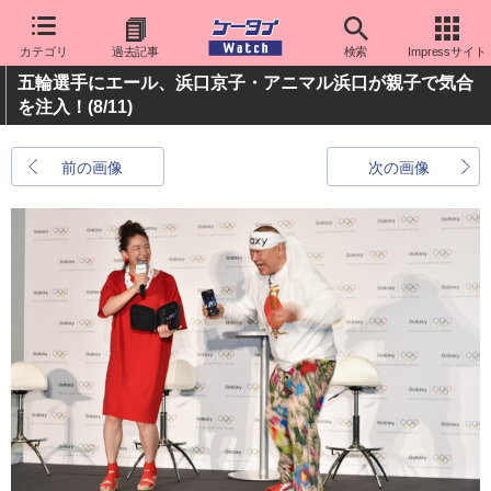
カテゴリ
過去記事
検索
Impressサイト
五輪選手にエール、浜口京子・アニマル浜口が親子で気合
を注入！
(8/11)
前の画像
次の画像