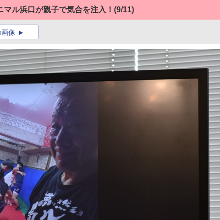
ニマル浜口が親子で気合を注入！
(9/11)
の画像