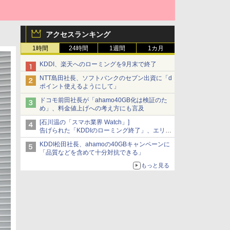
アクセスランキング
1時間
24時間
1週間
1カ月
KDDI、楽天へのローミングを9月末で終了
NTT島田社長、ソフトバンクのセブン出資に「d
ポイント使えるようにして」
ドコモ前田社長が「ahamo40GB化は検証のた
め」、料金値上げへの考え方にも言及
[石川温の「スマホ業界 Watch」]
告げられた「KDDIのローミング終了」、エリア
マップの落とし穴と楽天モバイルの課題
KDDI松田社長、ahamoの40GBキャンペーンに
「品質などを含めて十分対抗できる」
もっと見る