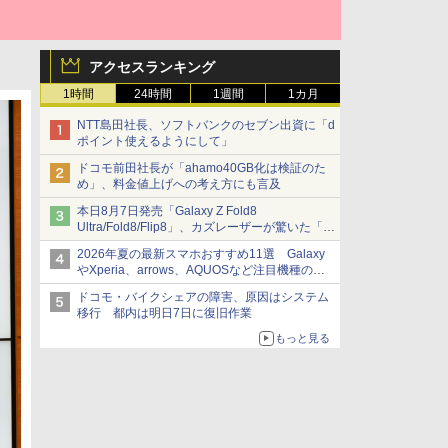
アクセスランキング
1時間
24時間
1週間
1カ月
NTT島田社長、ソフトバンクのセブン出資に「d
ポイント使えるようにして」
ドコモ前田社長が「ahamo40GB化は検証のた
め」、料金値上げへの考え方にも言及
本日8月7日発売「Galaxy Z Fold8
Ultra/Fold8/Flip8」、カズレーザーが驚いた「そ
ば屋のメニュー並みの薄さ」
2026年夏の最新スマホおすすめ11選 Galaxy
やXperia、arrows、AQUOSなど注目機種の特
徴は
ドコモ・バイクシェアの障害、原因はシステム
移行 都内は明日7日に復旧作業
もっと見る