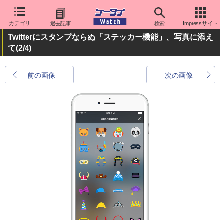
カテゴリ
過去記事
検索
Impressサイト
Twitterにスタンプならぬ「ステッカー機能」、写真に添え
て
(2/4)
前の画像
次の画像