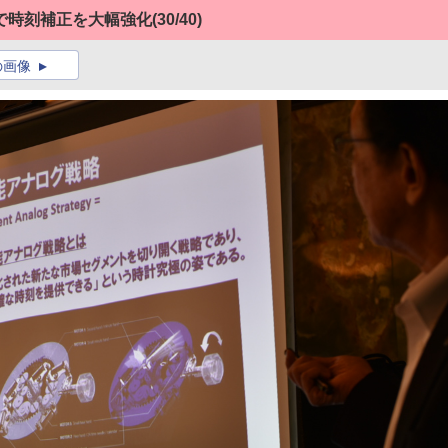
で時刻補正を大幅強化
(30/40)
の画像