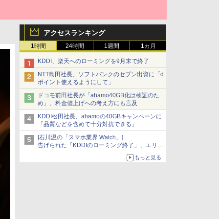
アクセスランキング
1時間
24時間
1週間
1カ月
KDDI、楽天へのローミングを9月末で終了
NTT島田社長、ソフトバンクのセブン出資に「d
ポイント使えるようにして」
ドコモ前田社長が「ahamo40GB化は検証のた
め」、料金値上げへの考え方にも言及
KDDI松田社長、ahamoの40GBキャンペーンに
「品質などを含めて十分対抗できる」
[石川温の「スマホ業界 Watch」]
告げられた「KDDIのローミング終了」、エリア
マップの落とし穴と楽天モバイルの課題
もっと見る