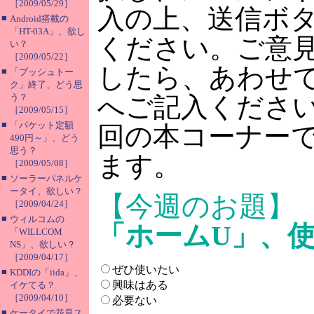
［2009/05/29］
入の上、送信ボ
■
Android搭載の
「HT-03A」、欲し
ください。ご意
い？
［2009/05/22］
したら、あわせ
■
「プッシュトー
ク」終了、どう思
う？
へご記入くださ
［2009/05/15］
■
「パケット定額
回の本コーナー
490円～」、どう
思う？
ます。
［2009/05/08］
■
ソーラーパネルケ
ータイ、欲しい？
【今週のお題
［2009/04/24］
■
ウィルコムの
「ホームU」、
「WILLCOM
NS」、欲しい？
［2009/04/17］
ぜひ使いたい
■
KDDIの「iida」、
興味はある
イケてる？
［2009/04/10］
必要ない
■
ケータイで花見ス