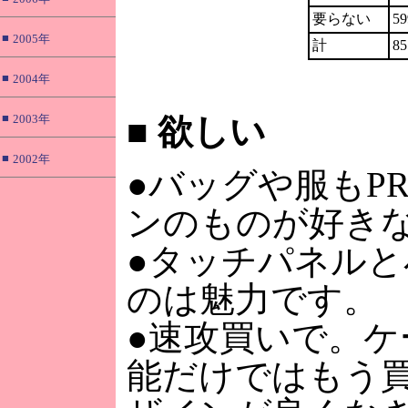
要らない
59
■
2005年
計
85
■
2004年
■
2003年
■
欲しい
■
2002年
●バッグや服もPR
ンのものが好き
●タッチパネルと
のは魅力です。
●速攻買いで。ケ
能だけではもう