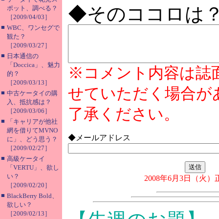
◆そのココロは
ポット、調べる？
［2009/04/03］
■
WBC、ワンセグで
観た？
［2009/03/27］
■
日本通信の
「Doccica」、魅力
※コメント内容は誌
的？
［2009/03/13］
せていただく場合が
■
中古ケータイの購
入、抵抗感は？
了承ください。
［2009/03/06］
■
「キャリアが他社
網を借りてMVNO
◆メールアドレス
に」、どう思う？
［2009/02/27］
■
高級ケータイ
「VERTU」、欲し
い？
2008年6月3日（火
［2009/02/20］
■
BlackBerry Bold、
欲しい？
［2009/02/13］