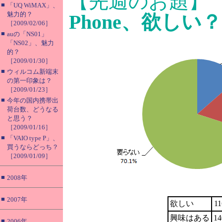
【先週のお題
■
「UQ WiMAX」、
魅力的？
Phone、欲しい？
［2009/02/06］
■
auの「NS01」
「NS02」、魅力
的？
［2009/01/30］
■
ウィルコム新端末
の第一印象は？
［2009/01/23］
■
今年の国内携帯出
荷台数、どうなる
と思う？
［2009/01/16］
■
「VAIO type P」、
買うならどっち？
［2009/01/09］
■
2008年
■
2007年
欲しい
11
興味はある
14
■
2006年