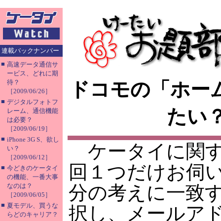
連載バックナンバー
■
高速データ通信サ
ービス、どれに期
待？
ドコモの「ホー
［2009/06/26］
■
デジタルフォトフ
たい
レーム、通信機能
は必要？
［2009/06/19］
■
iPhone 3G S、欲し
ケータイに関す
い？
［2009/06/12］
回１つだけお伺
■
今どきのケータイ
の機能、一番大事
なのは？
分の考えに一致
［2009/06/05］
■
夏モデル、買うな
択し、メールア
らどのキャリア？