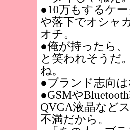
●10万もするケ
や落下でオシャ
オチ。
●俺が持ったら、
と笑われそうだ
ね。
●ブランド志向は
●GSMやBlueto
QVGA液晶など
不満だから。