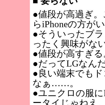
■
要らない
●値段が高過ぎ。
らiPhoneの方が
●そういったブ
ったく興味がな
●値段が高すぎる
●だってLGなん
●良い端末でもド
なぁ……。
●ユニクロの服にP
ータイじゃねえ