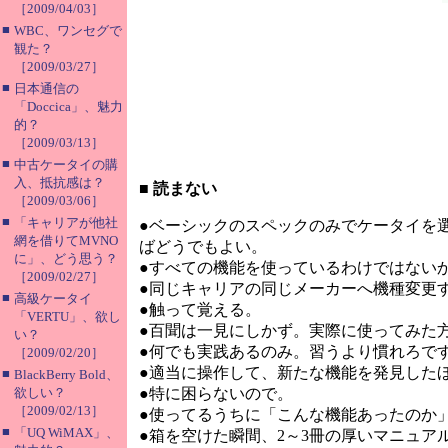
［2009/04/03］
■
WBC、ワンセグで
観た？
［2009/03/27］
■
日本通信の
「Doccica」、魅力
的？
［2009/03/13］
■
中古ケータイの購
入、抵抗感は？
■
読まない
［2009/03/06］
■
「キャリアが他社
●ベーシックのスペックのみでケータイを
網を借りてMVNO
ばどうでもよい。
に」、どう思う？
●すべての機能を使っているわけではない
［2009/02/27］
●同じキャリアの同じメーカーへ機種変更
■
高級ケータイ
●触って覚える。
「VERTU」、欲し
●百聞は一見にしかず。実際に使ってみた
い？
●何でも実践あるのみ。習うより慣れろで
［2009/02/20］
●適当に操作して、新たな機能を発見した
■
BlackBerry Bold、
欲しい？
●特に困らないので。
［2009/02/13］
●使ってるうちに「こんな機能あったのか
■
「UQ WiMAX」、
●箱を空けた瞬間、2～3冊の厚いマニュ