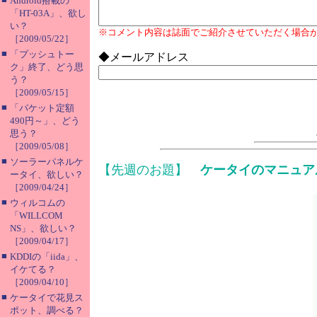
Android搭載の
「HT-03A」、欲し
い？
※コメント内容は誌面でご紹介させていただく場合
［2009/05/22］
■
「プッシュトー
◆メールアドレス
ク」終了、どう思
う？
［2009/05/15］
■
「パケット定額
490円～」、どう
思う？
［2009/05/08］
■
ソーラーパネルケ
【先週のお題】
ケータイのマニュア
ータイ、欲しい？
［2009/04/24］
■
ウィルコムの
「WILLCOM
NS」、欲しい？
［2009/04/17］
■
KDDIの「iida」、
イケてる？
［2009/04/10］
■
ケータイで花見ス
ポット、調べる？