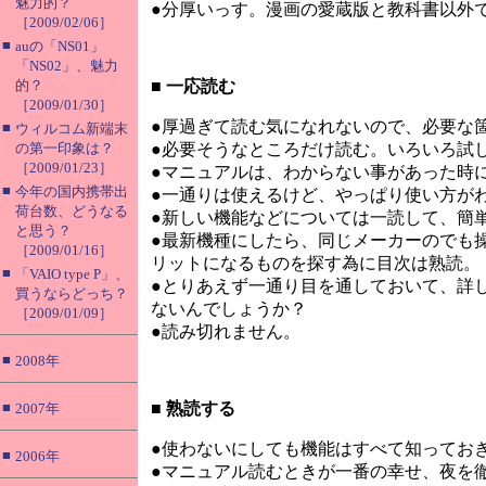
魅力的？
●分厚いっす。漫画の愛蔵版と教科書以外
［2009/02/06］
■
auの「NS01」
「NS02」、魅力
的？
■
一応読む
［2009/01/30］
●厚過ぎて読む気になれないので、必要な
■
ウィルコム新端末
の第一印象は？
●必要そうなところだけ読む。いろいろ試
［2009/01/23］
●マニュアルは、わからない事があった時
■
今年の国内携帯出
●一通りは使えるけど、やっぱり使い方が
荷台数、どうなる
●新しい機能などについては一読して、簡
と思う？
●最新機種にしたら、同じメーカーのでも
［2009/01/16］
リットになるものを探す為に目次は熟読。
■
「VAIO type P」、
●とりあえず一通り目を通しておいて、詳
買うならどっち？
ないんでしょうか？
［2009/01/09］
●読み切れません。
■
2008年
■
■
熟読する
2007年
●使わないにしても機能はすべて知ってお
■
2006年
●マニュアル読むときが一番の幸せ、夜を