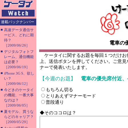
連載バックナンバー
■
高速データ通信サ
ービス、どれに期
待？
電車の
［2009/06/26］
■
デジタルフォトフ
ケータイに関するお題を毎回１つだけお
レーム、通信機能
上、送信ボタンを押してください。ご意見
は必要？
［2009/06/19］
ナーで発表いたします。
■
iPhone 3G S、欲し
【今週のお題】
電車の優先席付近、
い？
［2009/06/12］
もちろん切る
■
今どきのケータイ
の機能、一番大事
とりあえずマナーモード
なのは？
普段通り
［2009/06/05］
■
夏モデル、買うな
◆そのココロは？
らどのキャリア？
［2009/05/29］
■