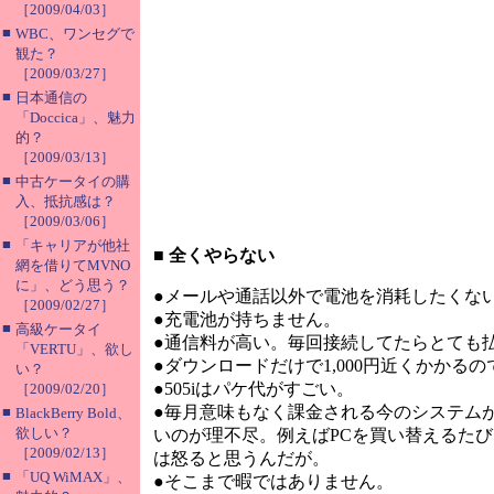
［2009/04/03］
■
WBC、ワンセグで
観た？
［2009/03/27］
■
日本通信の
「Doccica」、魅力
的？
［2009/03/13］
■
中古ケータイの購
入、抵抗感は？
［2009/03/06］
■
「キャリアが他社
■
全くやらない
網を借りてMVNO
に」、どう思う？
●メールや通話以外で電池を消耗したくな
［2009/02/27］
●充電池が持ちません。
■
高級ケータイ
●通信料が高い。毎回接続してたらとても
「VERTU」、欲し
●ダウンロードだけで1,000円近くかかる
い？
●505iはパケ代がすごい。
［2009/02/20］
●毎月意味もなく課金される今のシステム
■
BlackBerry Bold、
欲しい？
いのが理不尽。例えばPCを買い替えるた
［2009/02/13］
は怒ると思うんだが。
■
「UQ WiMAX」、
●そこまで暇ではありません。