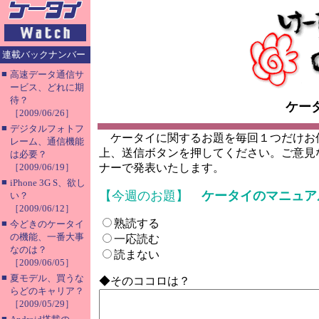
連載バックナンバー
■
高速データ通信サ
ービス、どれに期
待？
ケー
［2009/06/26］
■
デジタルフォトフ
ケータイに関するお題を毎回１つだけお
レーム、通信機能
上、送信ボタンを押してください。ご意見
は必要？
［2009/06/19］
ナーで発表いたします。
■
iPhone 3G S、欲し
【今週のお題】
ケータイのマニュア
い？
［2009/06/12］
熟読する
■
今どきのケータイ
の機能、一番大事
一応読む
なのは？
読まない
［2009/06/05］
■
夏モデル、買うな
◆そのココロは？
らどのキャリア？
［2009/05/29］
■