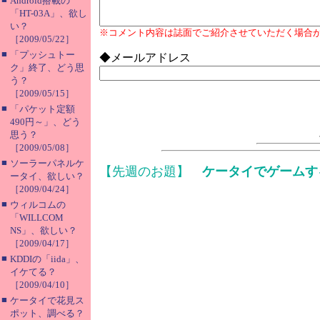
Android搭載の
「HT-03A」、欲し
い？
※コメント内容は誌面でご紹介させていただく場合
［2009/05/22］
■
「プッシュトー
◆メールアドレス
ク」終了、どう思
う？
［2009/05/15］
■
「パケット定額
490円～」、どう
思う？
［2009/05/08］
■
ソーラーパネルケ
【先週のお題】
ケータイでゲームす
ータイ、欲しい？
［2009/04/24］
■
ウィルコムの
「WILLCOM
NS」、欲しい？
［2009/04/17］
■
KDDIの「iida」、
イケてる？
［2009/04/10］
■
ケータイで花見ス
ポット、調べる？