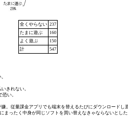
全くやらない
237
たまに遊ぶ
160
よく遊ぶ
150
計
547
い。
払いきれない。
ので恐い。
が嫌。従量課金アプリでも端末を替えるたびにダウンロードし
びにまったく中身が同じソフトを買い替えなきゃならないとし