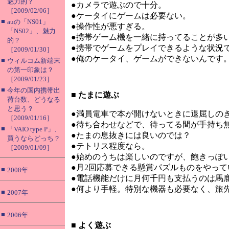
魅力的？
●カメラで遊ぶので十分。
［2009/02/06］
●ケータイにゲームは必要ない。
■
auの「NS01」
●操作性が悪すぎる。
「NS02」、魅力
●携帯ゲーム機を一緒に持ってることが多
的？
●携帯でゲームをプレイできるような状況で
［2009/01/30］
●俺のケータイ、ゲームができないんです
■
ウィルコム新端末
の第一印象は？
［2009/01/23］
■
今年の国内携帯出
■
たまに遊ぶ
荷台数、どうなる
と思う？
●満員電車で本が開けないときに退屈しの
［2009/01/16］
●待ち合わせなどで、待ってる間が手持ち
■
「VAIO type P」、
●たまの息抜きには良いのでは？
買うならどっち？
●テトリス程度なら。
［2009/01/09］
●始めのうちは楽しいのですが、飽きっぽ
●月2回応募できる懸賞パズルものをやって
■
2008年
●電話機能だけに月何千円も支払うのは馬
●何より手軽。特別な機器も必要なく、旅
■
2007年
■
2006年
■
よく遊ぶ