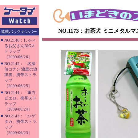
NO.1173：お茶犬 ミニメタル
連載バックナンバー
■
NO.2146：しゃべ
るお父さんBIGス
トラップ
［2009/06/26］
■
NO.2145：「名探
偵コナン 漆黒の追
跡者」携帯ストラ
ップ
［2009/06/25］
■
NO.2144：「重力
ピエロ」携帯スト
ラップ
［2009/06/24］
■
NO.2143：「ハゲ
タカ」携帯ストラ
ップ
［2009/06/23］