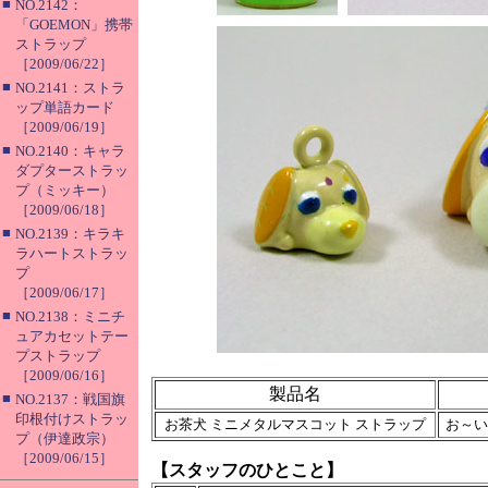
■
NO.2142：
「GOEMON」携帯
ストラップ
［2009/06/22］
■
NO.2141：ストラ
ップ単語カード
［2009/06/19］
■
NO.2140：キャラ
ダプターストラッ
プ（ミッキー）
［2009/06/18］
■
NO.2139：キラキ
ラハートストラッ
プ
［2009/06/17］
■
NO.2138：ミニチ
ュアカセットテー
プストラップ
［2009/06/16］
製品名
■
NO.2137：戦国旗
印根付けストラッ
お茶犬 ミニメタルマスコット ストラップ
お～い
プ（伊達政宗）
［2009/06/15］
【スタッフのひとこと】