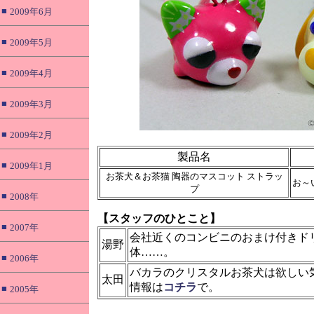
■
2009年6月
■
2009年5月
■
2009年4月
■
2009年3月
■
2009年2月
製品名
■
2009年1月
お茶犬＆お茶猫 陶器のマスコット ストラッ
お～
プ
■
2008年
【スタッフのひとこと】
■
2007年
会社近くのコンビニのおまけ付きド
湯野
体……。
■
2006年
バカラのクリスタルお茶犬は欲しい
太田
情報は
コチラ
で。
■
2005年