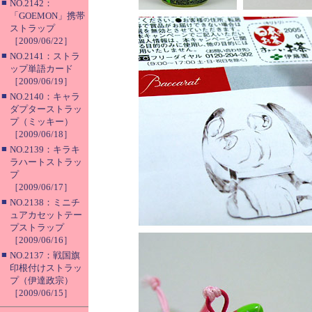
■
NO.2142：
「GOEMON」携帯
ストラップ
［2009/06/22］
■
NO.2141：ストラ
ップ単語カード
［2009/06/19］
■
NO.2140：キャラ
ダプターストラッ
プ（ミッキー）
［2009/06/18］
■
NO.2139：キラキ
ラハートストラッ
プ
［2009/06/17］
■
NO.2138：ミニチ
ュアカセットテー
プストラップ
［2009/06/16］
■
NO.2137：戦国旗
印根付けストラッ
プ（伊達政宗）
［2009/06/15］