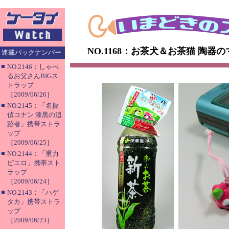
NO.1168：お茶犬＆お茶猫 陶器
連載バックナンバー
■
NO.2146：しゃべ
るお父さんBIGス
トラップ
［2009/06/26］
■
NO.2145：「名探
偵コナン 漆黒の追
跡者」携帯ストラ
ップ
［2009/06/25］
■
NO.2144：「重力
ピエロ」携帯スト
ラップ
［2009/06/24］
■
NO.2143：「ハゲ
タカ」携帯ストラ
ップ
［2009/06/23］