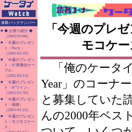
連載バックナンバー
「今週のプレゼ
■
◆ お便り紹介 ◆
［2001/03/06］
モコケー
■
「今週のプレゼン
ト：Pacty」
［2001/02/20］
■
「今週のプレゼン
「俺のケータイ of
ト：H"用通信ケー
ブル」
［2001/02/14］
Year」のコーナ
■
「今週のプレゼン
ト：H"ワイン」
［2001/01/30］
と募集していた
■
「今週のプレゼン
ト：福袋」
［2001/01/23］
んの2000年ベ
■
「今週のプレゼン
ト：モコモコケー
ス」
ついて、いくつ