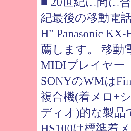
■ 20世紀に間に
紀最後の移動電話機
H" Panasonic K
薦します。 移動
MIDIプレイヤー 
SONYのWMはFine
複合機(着メロ+
ディオ)的な製品
HS100は標準着