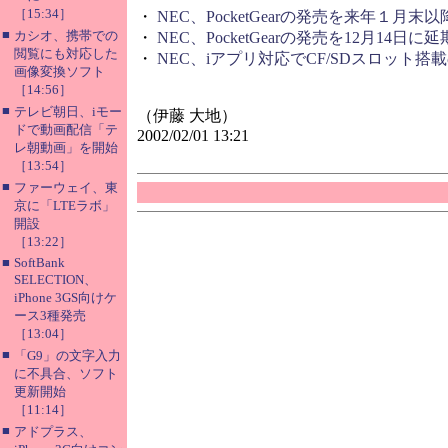
［15:34］
・
NEC、PocketGearの発売を来年１月末
■
カシオ、携帯での
・
NEC、PocketGearの発売を12月14日に延
閲覧にも対応した
・
NEC、iアプリ対応でCF/SDスロット搭載のPoc
画像変換ソフト
［14:56］
■
テレビ朝日、iモー
（伊藤 大地）
ドで動画配信「テ
2002/02/01 13:21
レ朝動画」を開始
［13:54］
■
ファーウェイ、東
京に「LTEラボ」
開設
［13:22］
■
SoftBank
SELECTION、
iPhone 3GS向けケ
ース3種発売
［13:04］
■
「G9」の文字入力
に不具合、ソフト
更新開始
［11:14］
■
アドプラス、