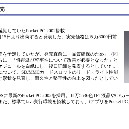
発売
いたPocket PC 2002搭載
」を、３月15日より出荷すると発表した。実売価格は５万8000円前
の発売を予定していたが、発売直前に「品質確保のため」（同
さらに、「性能及び堅牢性について改善が必要となった」と
スケジュールを白紙にし、後日詳細を発表するとしていた。
について、SD/MMCカードスロットのリード・ライト性能
分と形状を見直し、耐久性と堅牢性の向上を図ったとしてい
CでOSに最新のPocket PC 2002を採用。６万5536色TFT液晶やC
た、標準でJava実行環境を搭載しており、iアプリをPocket 