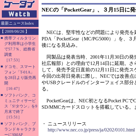
NECの「PocketGear」、３月15日に
最新ニュースIndex
【 2009/06/26 】
NECは、堅牢性などの問題により発売を延期して
■
携帯フィルタリン
PDA「PocketGear（MC/PG5000）
グ利用率は小学生
後になる見込み。
で57.7％、総務省
調査
同製品は発表当時、2001年11月30日
［17:53］
社広報部）との理由で12月14日に延期。
■
ドコモ、スマート
して、発売予定日直前の12月11日に発売
フォン「T-01A」
今回の出荷日発表に際し、NECでは改善点
を28日より販売再
やUSBクレードルのインターフェイス部
開
［16:47］
る。
■
ソフトバンク、コ
PocketGearは、NEC初となるPocket P
ミュニティサービ
ス「S!タウン」を9
SD/MMCカードスロットを搭載している。ま
月末で終了
［15:51］
■
・ ニュースリリース
ソフトバンク、ブ
ランドキャラクタ
http://www.nec.co.jp/press/ja/0202/0101.html
ーにSMAP