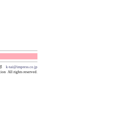
集部
k-tai@impress.co.jp
ion All rights reserved.