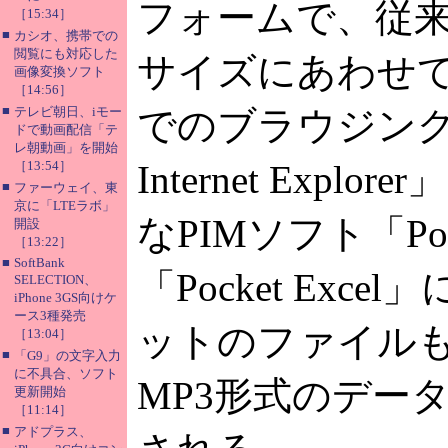
フォームで、従来の
［15:34］
■
カシオ、携帯での
閲覧にも対応した
サイズにあわせ
画像変換ソフト
［14:56］
■
テレビ朝日、iモー
でのブラウジングも
ドで動画配信「テ
レ朝動画」を開始
［13:54］
Internet Ex
■
ファーウェイ、東
京に「LTEラボ」
なPIMソフト「Pock
開設
［13:22］
■
SoftBank
「Pocket E
SELECTION、
iPhone 3GS向けケ
ース3種発売
ットのファイルも扱
［13:04］
■
「G9」の文字入力
に不具合、ソフト
MP3形式のデータが扱
更新開始
［11:14］
■
アドプラス、