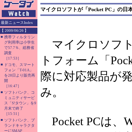
マイクロソフトが「Pocket PC」
最新ニュースIndex
【 2009/06/26 】
■
携帯フィルタリン
マイクロソフト
グ利用率は小学生
で57.7％、総務省
調査
トフォーム「Poc
［17:53］
■
ドコモ、スマート
フォン「T-01A」
際に対応製品が
を28日より販売再
開
［16:47］
み。
■
ソフトバンク、コ
ミュニティサービ
ス「S!タウン」を9
月末で終了
［15:51］
Pocket PCは、
■
ソフトバンク、ブ
ランドキャラクタ
ーにSMAP